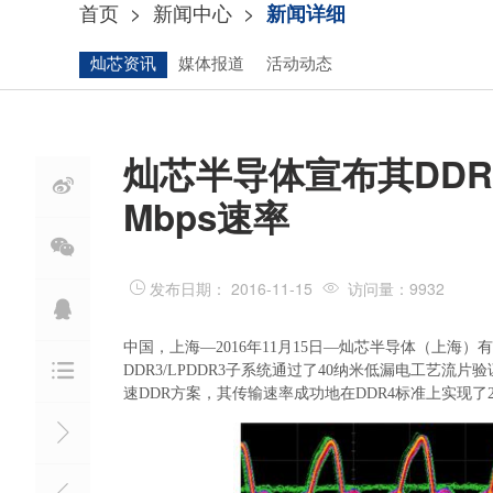
首页
>
新闻中心
>
新闻详细
灿芯资讯
媒体报道
活动动态
灿芯半导体宣布其DDR4

Mbps速率



发布日期： 2016-11-15
访问量：9932

中国，上海—2016年11月15日—灿芯半导体（上海）有

DDR3/LPDDR3子系统通过了40纳米低漏电工艺流片
速DDR方案，其传输速率成功地在DDR4标准上实现了2400 
