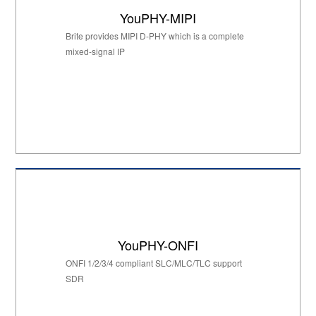
YouPHY-MIPI
Brite provides MIPI D-PHY which is a complete
mixed-signal IP
YouPHY-ONFI
ONFI 1/2/3/4 compliant SLC/MLC/TLC support
SDR