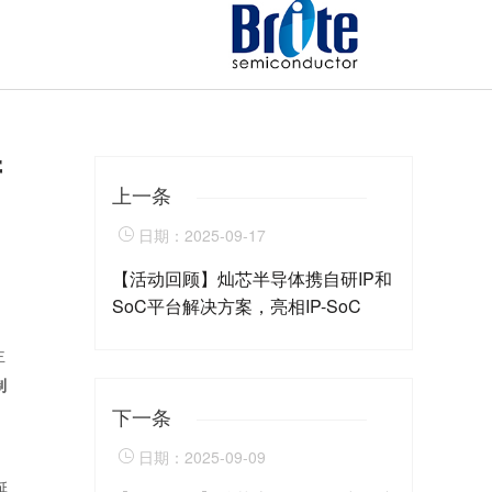
产
上一条

日期：2025-09-17
【活动回顾】灿芯半导体携自研IP和
SoC平台解决方案，亮相IP-SoC
Days 2025
主
制
下一条

日期：2025-09-09
延