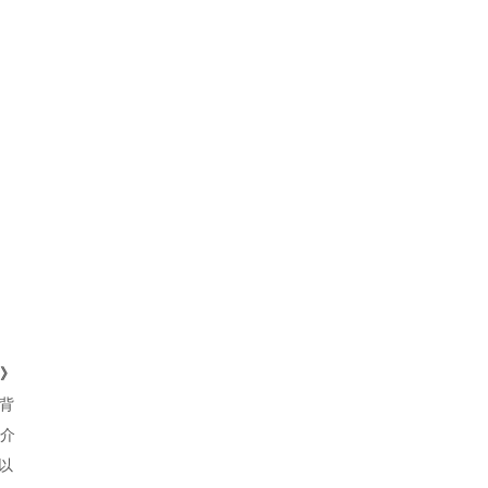
案》
背
介
以