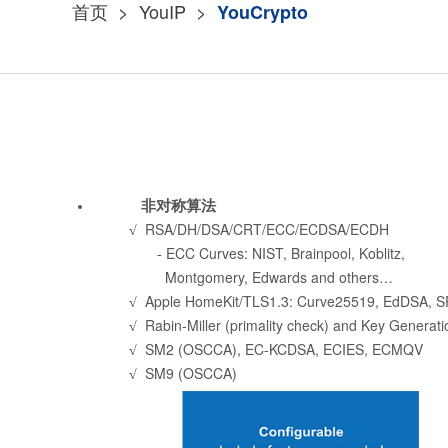
首页
>
YouIP
>
YouCrypto
非对称算法
√
RSA/DH/DSA/CRT/ECC/ECDSA/ECDH
-
ECC Curves: NIST, Brainpool, Koblitz,
Montgomery, Edwards and others…
√
Apple HomeKit/TLS1.3: Curve25519, EdDSA, 
√
Rabin-Miller (primality check) and Key Generati
√
SM2 (OSCCA), EC-KCDSA, ECIES, ECMQV
√
SM9 (OSCCA)